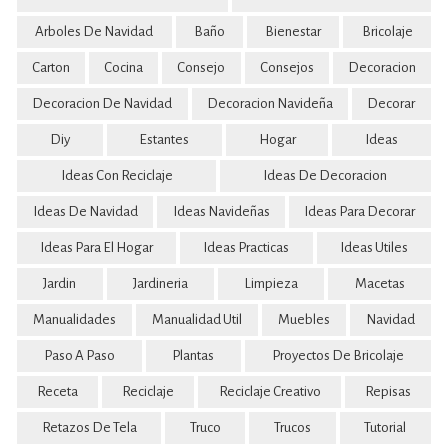
Arboles De Navidad
Baño
Bienestar
Bricolaje
Carton
Cocina
Consejo
Consejos
Decoracion
Decoracion De Navidad
Decoracion Navideña
Decorar
Diy
Estantes
Hogar
Ideas
Ideas Con Reciclaje
Ideas De Decoracion
Ideas De Navidad
Ideas Navideñas
Ideas Para Decorar
Ideas Para El Hogar
Ideas Practicas
Ideas Utiles
Jardin
Jardineria
Limpieza
Macetas
Manualidades
Manualidad Util
Muebles
Navidad
Paso A Paso
Plantas
Proyectos De Bricolaje
Receta
Reciclaje
Reciclaje Creativo
Repisas
Retazos De Tela
Truco
Trucos
Tutorial