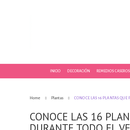
Skip
to
content
INICIO
DECORACIÓN
REMEDIOS CASERO
Home
Plantas
CONOCE LAS 16 PLANTAS QUE
CONOCE LAS 16 PLA
DURANTE TODO EL V