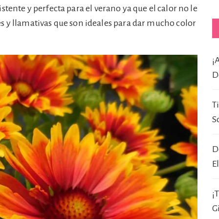
istente y perfecta para el verano ya que el calor no le
s y llamativas que son ideales para dar mucho color
¡
D
T
S
D
E
¡
G