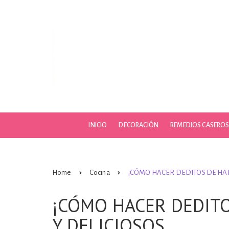
Skip
to
content
INICIO
DECORACIÓN
REMEDIOS CASERO
Home
Cocina
¡CÓMO HACER DEDITOS DE HAR
¡CÓMO HACER DEDITO
Y DELICIOSOS