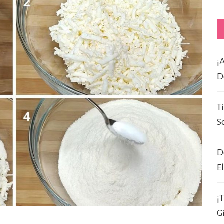
¡
D
T
S
D
E
¡
G