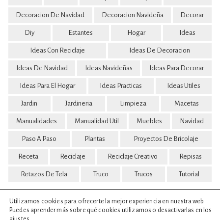
Decoracion De Navidad
Decoracion Navideña
Decorar
Diy
Estantes
Hogar
Ideas
Ideas Con Reciclaje
Ideas De Decoracion
Ideas De Navidad
Ideas Navideñas
Ideas Para Decorar
Ideas Para El Hogar
Ideas Practicas
Ideas Utiles
Jardin
Jardineria
Limpieza
Macetas
Manualidades
Manualidad Util
Muebles
Navidad
Paso A Paso
Plantas
Proyectos De Bricolaje
Receta
Reciclaje
Reciclaje Creativo
Repisas
Retazos De Tela
Truco
Trucos
Tutorial
Utilizamos cookies para ofrecerte la mejor experiencia en nuestra web.
Puedes aprender más sobre qué cookies utilizamos o desactivarlas en los
ajustes