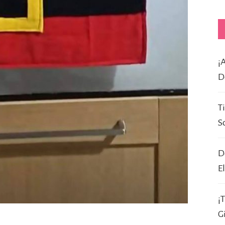
¡
D
T
S
D
E
¡
G