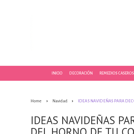
Skip
to
content
INICIO
DECORACIÓN
REMEDIOS CASERO
Home
Navidad
IDEAS NAVIDEÑAS PARA DEC
IDEAS NAVIDEÑAS PA
DEL HORNO DE TU C