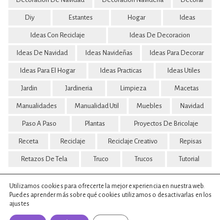
Diy
Estantes
Hogar
Ideas
Ideas Con Reciclaje
Ideas De Decoracion
Ideas De Navidad
Ideas Navideñas
Ideas Para Decorar
Ideas Para El Hogar
Ideas Practicas
Ideas Utiles
Jardin
Jardineria
Limpieza
Macetas
Manualidades
Manualidad Util
Muebles
Navidad
Paso A Paso
Plantas
Proyectos De Bricolaje
Receta
Reciclaje
Reciclaje Creativo
Repisas
Retazos De Tela
Truco
Trucos
Tutorial
Utilizamos cookies para ofrecerte la mejor experiencia en nuestra web.
Puedes aprender más sobre qué cookies utilizamos o desactivarlas en los
ajustes