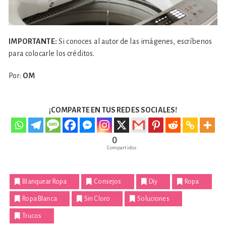
IMPORTANTE:
Si conoces al autor de las imágenes, escríbenos
para colocarle los créditos.
Por:
OM
¡COMPARTE EN TUS REDES SOCIALES!
0
Compartidos
Blanquear Ropa
Consejos
Diy
Ropa
Ropa Blanca
Sin Cloro
Soluciones
Trucos