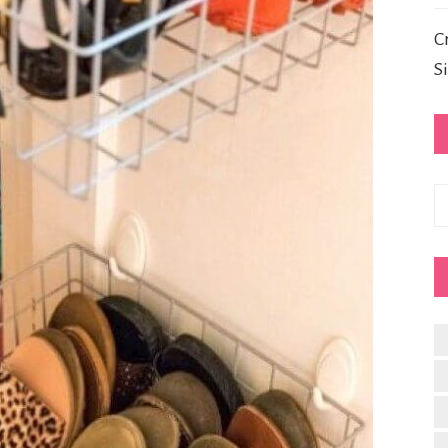
C
S
C