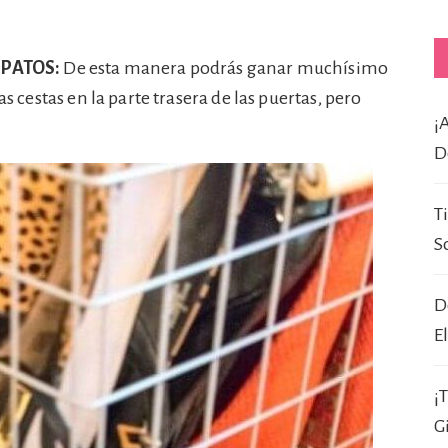
APATOS:
De esta manera podrás ganar muchísimo
as cestas en la parte trasera de las puertas, pero
¡
D
T
S
D
E
¡
G