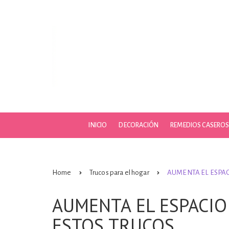
Skip
to
content
INICIO
DECORACIÓN
REMEDIOS CASERO
Home
Trucos para el hogar
AUMENTA EL ESPAC
AUMENTA EL ESPACIO
ESTOS TRUCOS