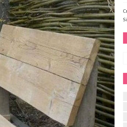
C
S
C