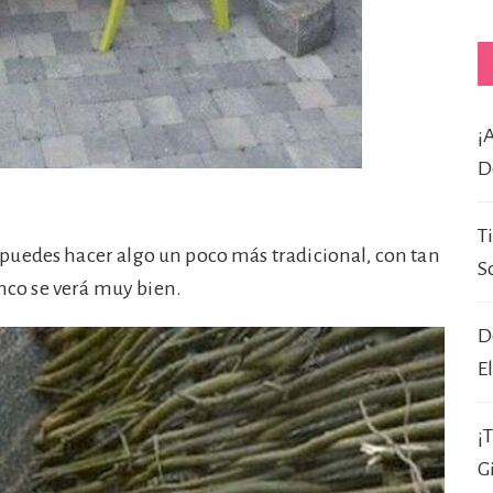
¡
D
T
uedes hacer algo un poco más tradicional, con tan
S
anco se verá muy bien.
D
E
¡
G