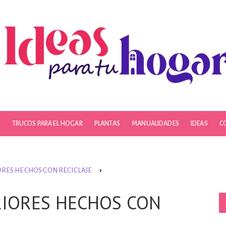
S
TRUCOS PARA EL HOGAR
PLANTAS
MANUALIDADES
IDEAS
C
RES HECHOS CON RECICLAJE
RIORES HECHOS CON