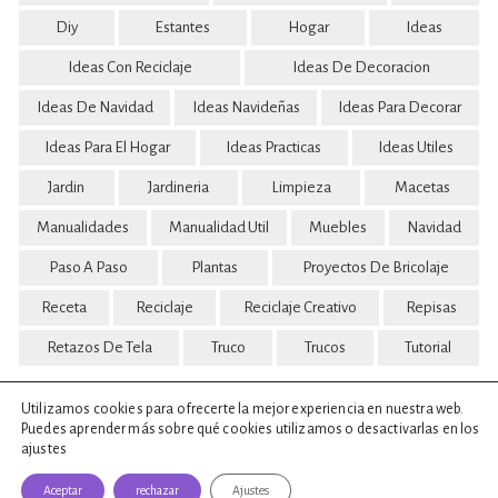
Diy
Estantes
Hogar
Ideas
Ideas Con Reciclaje
Ideas De Decoracion
Ideas De Navidad
Ideas Navideñas
Ideas Para Decorar
Ideas Para El Hogar
Ideas Practicas
Ideas Utiles
Jardin
Jardineria
Limpieza
Macetas
Manualidades
Manualidad Util
Muebles
Navidad
Paso A Paso
Plantas
Proyectos De Bricolaje
Receta
Reciclaje
Reciclaje Creativo
Repisas
Retazos De Tela
Truco
Trucos
Tutorial
Utilizamos cookies para ofrecerte la mejor experiencia en nuestra web.
Puedes aprender más sobre qué cookies utilizamos o desactivarlas en los
ajustes
Aceptar
rechazar
Ajustes
© 2022 - 2026 Ideas Para Tu Hogar | Todos Los Derechos Reservados.