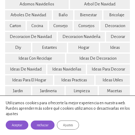
Adornos Navideños
Arbol De Navidad
Arboles De Navidad
Baño
Bienestar
Bricolaje
Carton
Cocina
Consejo
Consejos
Decoracion
Decoracion De Navidad
Decoracion Navideña
Decorar
Diy
Estantes
Hogar
Ideas
Ideas Con Reciclaje
Ideas De Decoracion
Ideas De Navidad
Ideas Navideñas
Ideas Para Decorar
Ideas Para El Hogar
Ideas Practicas
Ideas Utiles
Jardin
Jardineria
Limpieza
Macetas
Manualidades
Manualidad Util
Muebles
Navidad
Utilizamos cookies para ofrecerte la mejor experiencia en nuestra web.
Puedes aprender más sobre qué cookies utilizamos o desactivarlas en los
Paso A Paso
Plantas
Proyectos De Bricolaje
ajustes
Receta
Reciclaje
Reciclaje Creativo
Repisas
Aceptar
rechazar
Ajustes
Retazos De Tela
Truco
Trucos
Tutorial