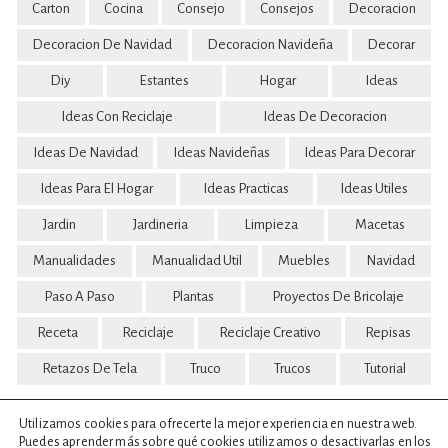
Carton
Cocina
Consejo
Consejos
Decoracion
Decoracion De Navidad
Decoracion Navideña
Decorar
Diy
Estantes
Hogar
Ideas
Ideas Con Reciclaje
Ideas De Decoracion
Ideas De Navidad
Ideas Navideñas
Ideas Para Decorar
Ideas Para El Hogar
Ideas Practicas
Ideas Utiles
Jardin
Jardineria
Limpieza
Macetas
Manualidades
Manualidad Util
Muebles
Navidad
Paso A Paso
Plantas
Proyectos De Bricolaje
Receta
Reciclaje
Reciclaje Creativo
Repisas
Retazos De Tela
Truco
Trucos
Tutorial
Utilizamos cookies para ofrecerte la mejor experiencia en nuestra web.
Puedes aprender más sobre qué cookies utilizamos o desactivarlas en los