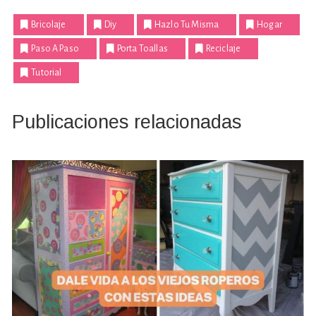
Bricolaje
Diy
Hazlo Tu Misma
Hogar
Paso A Paso
Porta Toallas
Reciclaje
Tutorial
Publicaciones relacionadas