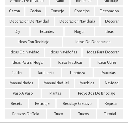
Arboles De Navidad
Baño
Bienestar
Bricolaje
Carton
Cocina
Consejo
Consejos
Decoracion
Decoracion De Navidad
Decoracion Navideña
Decorar
Diy
Estantes
Hogar
Ideas
Ideas Con Reciclaje
Ideas De Decoracion
Ideas De Navidad
Ideas Navideñas
Ideas Para Decorar
Ideas Para El Hogar
Ideas Practicas
Ideas Utiles
Jardin
Jardineria
Limpieza
Macetas
Manualidades
Manualidad Util
Muebles
Navidad
Paso A Paso
Plantas
Proyectos De Bricolaje
Receta
Reciclaje
Reciclaje Creativo
Repisas
Retazos De Tela
Truco
Trucos
Tutorial