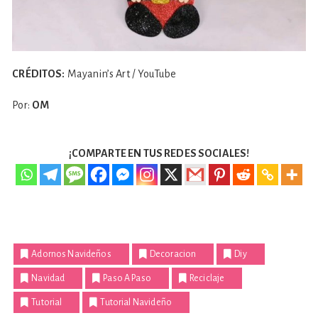
CRÉDITOS:
Mayanin’s Art / YouTube
Por:
OM
¡COMPARTE EN TUS REDES SOCIALES!
Adornos Navideños
Decoracion
Diy
Navidad
Paso A Paso
Reciclaje
Tutorial
Tutorial Navideño