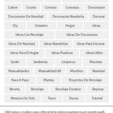
Carton
Cocina
Consejo
Consejos
Decoracion
Decoracion De Navidad
Decoracion Navideña
Decorar
Diy
Estantes
Hogar
Ideas
Ideas Con Reciclaje
Ideas De Decoracion
Ideas De Navidad
Ideas Navideñas
Ideas Para Decorar
Ideas Para El Hogar
Ideas Practicas
Ideas Utiles
Jardin
Jardineria
Limpieza
Macetas
Manualidades
Manualidad Util
Muebles
Navidad
Paso A Paso
Plantas
Proyectos De Bricolaje
Receta
Reciclaje
Reciclaje Creativo
Repisas
Retazos De Tela
Truco
Trucos
Tutorial
Utilizamos cookies para ofrecerte la mejor experiencia en nuestra web.