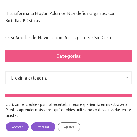
¡Transforma tu Hogar! Adornos Navideños Gigantes Con
Botellas Plásticas
Crea Árboles de Navidad con Reciclaje: Ideas Sin Costo
Categorías
Categorías
Elegir la categoría
ETIQUETAS
Utilizamos cookies para ofrecerte la mejor experiencia en nuestra web.
Puedes aprender más sobre qué cookies utilizamos o desactivarlas en los
ajustes
Adornos Navideños
Arbol De Navidad
Aceptar
rechazar
Ajustes
Arboles De Navidad
Baño
Bienestar
Bricolaje