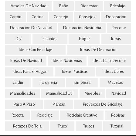
Arboles De Navidad
Baño
Bienestar
Bricolaje
Carton
Cocina
Consejo
Consejos
Decoracion
Decoracion De Navidad
Decoracion Navideña
Decorar
Diy
Estantes
Hogar
Ideas
Ideas Con Reciclaje
Ideas De Decoracion
Ideas De Navidad
Ideas Navideñas
Ideas Para Decorar
Ideas Para El Hogar
Ideas Practicas
Ideas Utiles
Jardin
Jardineria
Limpieza
Macetas
Manualidades
Manualidad Util
Muebles
Navidad
Paso A Paso
Plantas
Proyectos De Bricolaje
Receta
Reciclaje
Reciclaje Creativo
Repisas
Retazos De Tela
Truco
Trucos
Tutorial