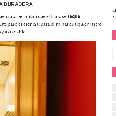
RA DURADERA
C
buen rato permitirá que el baño se
seque
S
 Este paso es esencial para eliminar cualquier rastro
 y agradable.
C