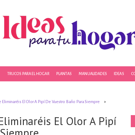
S
TRUCOS PARA EL HOGAR
PLANTAS
MANUALIDADES
IDEAS
C
 Eliminaréis El Olor A Pipí De Vuestro Baño Para Siempre
liminaréis El Olor A Pipí
 Siempre