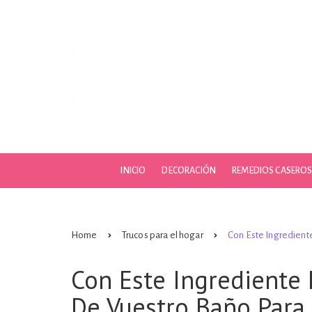
Skip
to
content
INICIO
DECORACIÓN
REMEDIOS CASERO
Home
Trucos para el hogar
Con Este Ingrediente
Con Este Ingrediente E
De Vuestro Baño Para