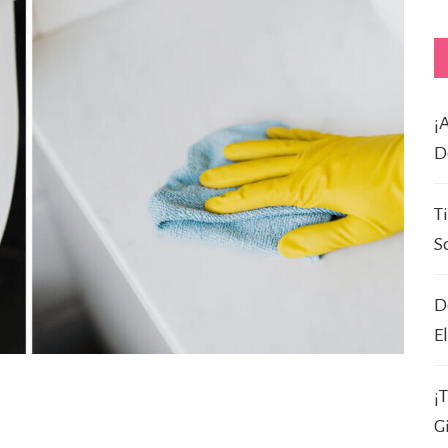
¡
D
T
S
D
E
¡
G