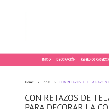
Skip
to
content
INICIO
DECORACIÓN
REMEDIOS CASERO
Home
Ideas
CON RETAZOS DE TELA HAZ UN
CON RETAZOS DE TE
PARA DECORAR LA CO