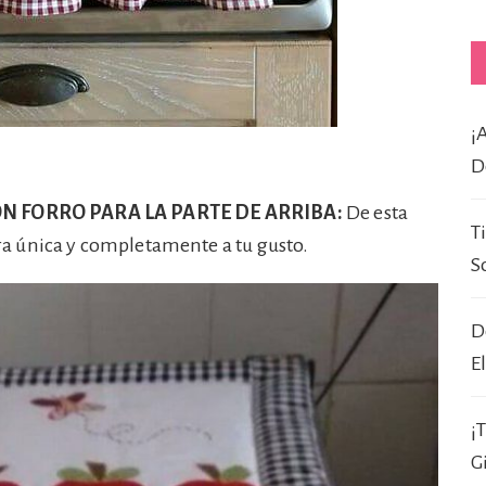
¡
D
N FORRO PARA LA PARTE DE ARRIBA:
De esta
T
a única y completamente a tu gusto.
S
D
E
¡
G