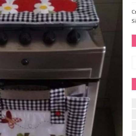
C
S
C