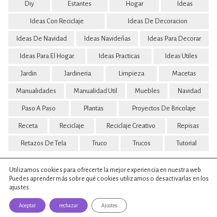
Diy
Estantes
Hogar
Ideas
Ideas Con Reciclaje
Ideas De Decoracion
Ideas De Navidad
Ideas Navideñas
Ideas Para Decorar
Ideas Para El Hogar
Ideas Practicas
Ideas Utiles
Jardin
Jardineria
Limpieza
Macetas
Manualidades
Manualidad Util
Muebles
Navidad
Paso A Paso
Plantas
Proyectos De Bricolaje
Receta
Reciclaje
Reciclaje Creativo
Repisas
Retazos De Tela
Truco
Trucos
Tutorial
Utilizamos cookies para ofrecerte la mejor experiencia en nuestra web.
Puedes aprender más sobre qué cookies utilizamos o desactivarlas en los
ajustes
Aceptar
rechazar
Ajustes
© 2022 - 2026 Ideas Para Tu Hogar | Todos Los Derechos Reservados.