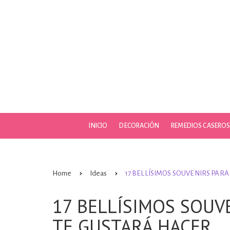
Skip
to
content
INICIO
DECORACIÓN
REMEDIOS CASERO
Home
Ideas
17 BELLÍSIMOS SOUVENIRS PAR
17 BELLÍSIMOS SOUV
TE GUSTARÁ HACER