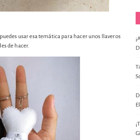
uedes usar esa temática para hacer unos llaveros
¡
les de hacer.
D
T
S
D
E
¡
G